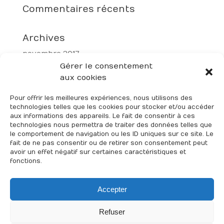
Commentaires récents
Archives
novembre 2017
Gérer le consentement
aux cookies
Catégories
Non classé
Pour offrir les meilleures expériences, nous utilisons des
technologies telles que les cookies pour stocker et/ou accéder
aux informations des appareils. Le fait de consentir à ces
Méta
technologies nous permettra de traiter des données telles que
le comportement de navigation ou les ID uniques sur ce site. Le
Connexion
fait de ne pas consentir ou de retirer son consentement peut
Flux des publications
avoir un effet négatif sur certaines caractéristiques et
fonctions.
Flux des commentaires
Site de WordPress-FR
Accepter
Refuser