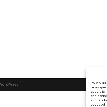
Pour offri
WordPress
telles que
appareils.
des donnée
sur ce sit
peut avoir