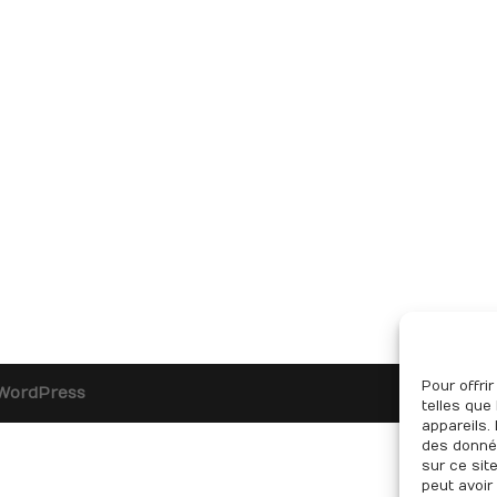
Pour offri
WordPress
telles que
appareils.
des donnée
sur ce sit
peut avoir